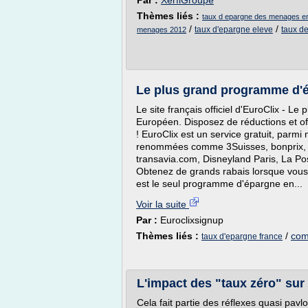
Par :
XerfiGroupe
Thèmes liés :
taux d epargne des menages en
/
/
taux d'epargne eleve
taux d
menages 2012
Le plus grand programme d
Le site français officiel d'EuroClix - 
Européen. Disposez de réductions et of
! EuroClix est un service gratuit, parmi
renommées comme 3Suisses, bonprix, 
transavia.com, Disneyland Paris, La Pos
Obtenez de grands rabais lorsque vous a
est le seul programme d'épargne en...
Voir la suite
Par :
Euroclixsignup
Thèmes liés :
/
com
taux d'epargne france
L'impact des "taux zéro" sur 
Cela fait partie des réflexes quasi pavl