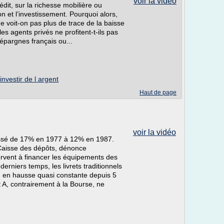
voir la vidéo
rédit, sur la richesse mobilière ou
 et l’investissement. Pourquoi alors,
ne voit-on pas plus de trace de la baisse
les agents privés ne profitent-t-ils pas
’épargnes français ou...
investir de l argent
Haut de page
voir la vidéo
assé de 17% en 1977 à 12% en 1987.
 Caisse des dépôts, dénonce
ervent à financer les équipements des
derniers temps, les livrets traditionnels
e, en hausse quasi constante depuis 5
t A, contrairement à la Bourse, ne