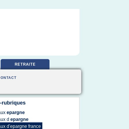
RETRAITE
CONTACT
-rubriques
aux
epargne
aux
d
epargne
aux d'epargne france