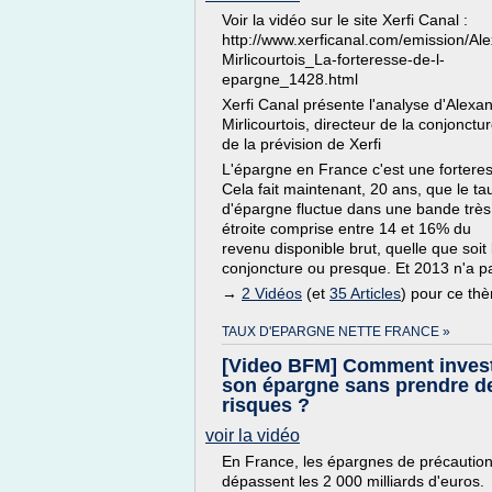
Voir la vidéo sur le site Xerfi Canal :
http://www.xerficanal.com/emission/Al
Mirlicourtois_La-forteresse-de-l-
epargne_1428.html
Xerfi Canal présente l'analyse d'Alexa
Mirlicourtois, directeur de la conjonctur
de la prévision de Xerfi
L'épargne en France c'est une fortere
Cela fait maintenant, 20 ans, que le ta
d'épargne fluctue dans une bande très
étroite comprise entre 14 et 16% du
revenu disponible brut, quelle que soit 
conjoncture ou presque. Et 2013 n'a pa
→
2 Vidéos
(et
35 Articles
) pour ce th
TAUX D'EPARGNE NETTE FRANCE »
[Video BFM] Comment invest
son épargne sans prendre d
risques ?
voir la vidéo
En France, les épargnes de précautio
dépassent les 2 000 milliards d'euros.