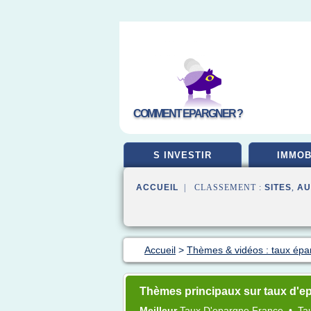
COMMENT EPARGNER ?
S INVESTIR
IMMOB
ACCUEIL
| CLASSEMENT :
SITES
,
AU
Accueil
>
Thèmes & vidéos : taux épa
Thèmes principaux sur taux d'e
Meilleur
Taux D'epargne France
•
Ta