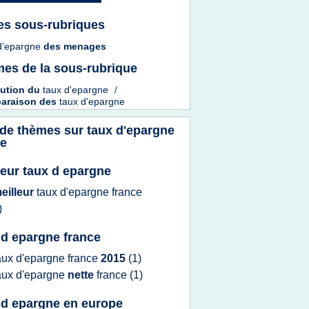
es sous-rubriques
d'epargne
des
menages
es de la sous-rubrique
lution
du
taux d'epargne
/
araison
des
taux d'epargne
 de thèmes sur
taux d'epargne
ce
leur taux d epargne
eilleur
taux d'epargne france
)
 d epargne france
aux d'epargne france
2015
(1)
aux d'epargne
nette
france
(1)
 d epargne en europe