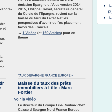
Dans ce nouveau numéro de votre
émission Epargne et Vous version 2014-
t
exandre-
2015, Philippe Crevel, secrétaire général
(2
du Cercle de l’Epargne, revient sur la
t
baisse du taux du Livret A et les
perspectives d’avenir de l’ex-placement
ndre
favori des Français.
e et
→
1 Vidéos
(et
160 Articles
) pour ce
thème
sse.
ux
la
s...
ème
TAUX D'EPARGNE FRANCE EUROPE »
ir
Baisse du taux des prêts
e
immobiliers à Lille : Marc
Fortier
voir la vidéo
n
Le directeur du Groupe Lille-Roubaix chez
Caisse d'Epargne Nord France Europe,