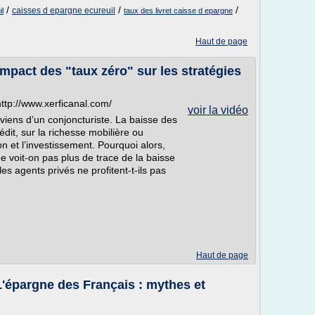
/
/
/
caisses d epargne ecureuil
il
taux des livret caisse d epargne
Haut de page
'impact des "taux zéro" sur les stratégies
 http://www.xerficanal.com/
voir la vidéo
oviens d’un conjoncturiste. La baisse des
rédit, sur la richesse mobilière ou
 et l’investissement. Pourquoi alors,
ne voit-on pas plus de trace de la baisse
les agents privés ne profitent-t-ils pas
Haut de page
L'épargne des Français : mythes et