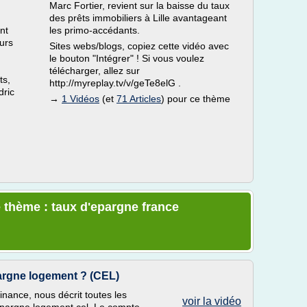
Marc Fortier, revient sur la baisse du taux
des prêts immobiliers à Lille avantageant
nt
les primo-accédants.
urs
Sites webs/blogs, copiez cette vidéo avec
le bouton "Intégrer" ! Si vous voulez
télécharger, allez sur
ts,
http://myreplay.tv/v/geTe8elG .
dric
→
1 Vidéos
(et
71 Articles
) pour ce thème
 thème : taux d'epargne france
rgne logement ? (CEL)
inance, nous décrit toutes les
voir la vidéo