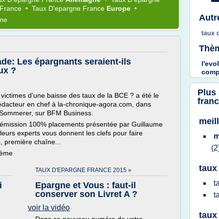
France
•
Taux D'epargne France
Europe
•
Autr
ème
taux 
Thèm
de: Les épargnants seraient-ils
l'evo
ux ?
comp
Plus
 victimes d'une baisse des taux de la BCE ? a été le
fran
édacteur en chef à la-chronique-agora.com, dans
 Sommerer, sur BFM Business.
meil
l'émission 100% placements présentée par Guillaume
eurs experts vous donnent les clefs pour faire
m
s, première chaîne...
(2
hème
taux
TAUX D'EPARGNE FRANCE 2015 »
t
i
Epargne et Vous : faut-il
conserver son Livret A ?
t
voir la vidéo
taux