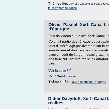
Thèmes liés :
livret a caisse d epargne ecureu
taux d'epargne france
Olivier Passet, Xerfi Canal L
d'épargne
Plus de vidéos sur le site Xerfi Canal :
Cela fait partie des réflexes quasi pavl
taux d’intérêt agit positivement sur le c
immobilière et donc sur la consommation
avec un coût de l’argent quasi gratuit, 
des taux sur l’activité réelle ? Pourquoi 
plus...
Voir la suite
Par :
XerfiGroupe
Thèmes liés :
taux d interet de l epargne
Didier Davydoff, Xerfi Canal 
réalités