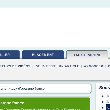
ILIER
PLACEMENT
TAUX EPARGNE
TEURS DE VIDÉOS
| SOUMETTRE :
UN ARTICLE
|
ANNONCER
|
Sous
rgne
>
taux d'epargne france
t
t
pargne france
t
ux D'epargne France
Allemagne
•
Taux D'epargne