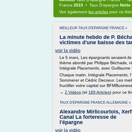
France
2015
•
Taux D'epargne
Nette
Voir également
les articles
pour ce th
MEILLEUR TAUX D'EPARGNE FRANCE »
La minute hebdo de P. Bécha
victimes d'une baisse des ta
voir la vidéo
Le 5 mars, Les épargnants seraient-ils
thème abordé par Philippe Béchade, r
Intégrale Placements, avec Guillaume
Chaque matin, Intégrale Placements, 
Sommerer et Cédric Decoeur. Les meill
fructifier votre capital sur BFMBusines
→
2 Vidéos
(et
189 Articles
) pour ce t
TAUX D'EPARGNE FRANCE ALLEMAGNE »
Alexandre Mirlicourtois, Xerf
Canal La forteresse de
l'épargne
voir la vidéo