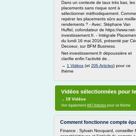
Dans un contexte de taux très bas, les
placements sans risque sont à
sélectionner méthodiquement. Comme
repérer les placements sûrs aux meille
rendements ? - Avec: Stéphane Van
Huffel, cofondateur de https://www.net-
investissement.fr. - Intégrale Placemen
du lundi 16 mai 2016, présenté par Cé
Decoeur, sur BFM Business.
Net-investissement.fr dépoussière et
clarifie enfin l'activité de...
→
1 Vidéos
(et
205 Articles
) pour ce
thème
Vidéos sélectionnées pour le
19 Vidéos
→
Voir également
497 Articles
pour ce thème
Comment fonctionne compte épa
Finance : Sylvain Nocquard, conseiller f