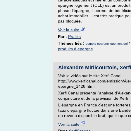
caractéristiques et l'intérêt du compte
épargne logement (CEL) est un produit
phase d'épargne, il permet de bénéficie
achat immobilier. Il est très pratique po
pas bloquée.
Voir la suite
Par :
Pratiks
Thèmes liés :
/
compte epargne logement cel
produits d epargne
Alexandre Mirlicourtois, Xerf
Voir la vidéo sur le site Xerfi Canal :
http://www.xerficanal.com/emission/Alex
epargne_1428.html
Xerfi Canal présente l'analyse d'Alexand
conjoncture et de la prévision de Xerfi
L'épargne en France c'est une forteress
taux d'épargne fluctue dans une bande 
du revenu disponible brut, quelle que s
Voir la suite