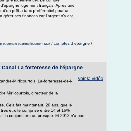
 epargne logement cel. Le compte
 d'épargne logement français. Après une
r d'un prêt a taux préférentiel pour un
ur gérer ses finances car l'argent n'y est
/
comptes d epargne
/
pret compte epargne logement taux
i Canal La forteresse de l'épargne
voir la vidéo
andre-Mirlicourtois_La-forteresse-de-l-
re Mirlicourtois, directeur de la
e. Cela fait maintenant, 20 ans, que le
très étroite comprise entre 14 et 16%
oit la conjoncture ou presque. Et 2013 n'a pas...