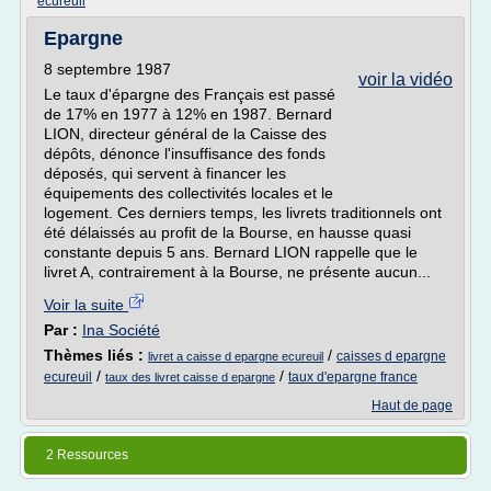
ecureuil
Epargne
8 septembre 1987
voir la vidéo
Le taux d'épargne des Français est passé
de 17% en 1977 à 12% en 1987. Bernard
LION, directeur général de la Caisse des
dépôts, dénonce l'insuffisance des fonds
déposés, qui servent à financer les
équipements des collectivités locales et le
logement. Ces derniers temps, les livrets traditionnels ont
été délaissés au profit de la Bourse, en hausse quasi
constante depuis 5 ans. Bernard LION rappelle que le
livret A, contrairement à la Bourse, ne présente aucun...
Voir la suite
Par :
Ina Société
Thèmes liés :
/
caisses d epargne
livret a caisse d epargne ecureuil
/
/
ecureuil
taux d'epargne france
taux des livret caisse d epargne
Haut de page
2 Ressources