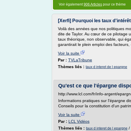
Voir également
906 Articles
pour ce thème
[Xerfi] Pourquoi les taux d'intérê
Voilà des années que nos politiques mo
dite de Taylor. Au cœur de ce pilotage u
taux théorique, non observable, qui égal
garantirait le plein emploi des facteurs, et
Voir la suite
Par :
TVLaTribune
Thèmes liés :
taux d interet de l epargne
Qu'est ce que l'épargne dis
http://www.lcl.com/fr/info-argent/eparg
Informations pratiques sur l'épargne dis
Conseils pour la constitution d'un patri
Voir la suite
Par :
LCL Vidéos
Thèmes liés :
/
taux d interet de l epargne