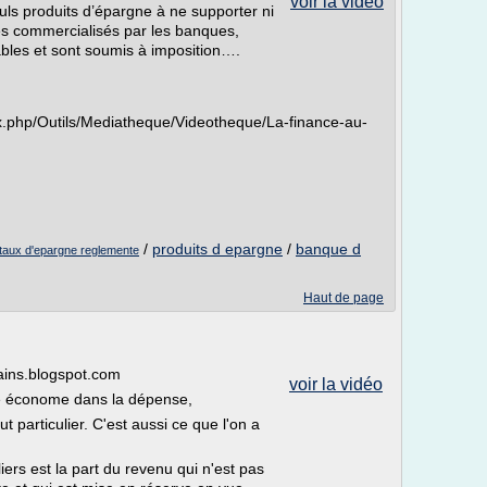
voir la vidéo
 seuls produits d’épargne à ne supporter ni
es commercialisés par les banques,
bles et sont soumis à imposition….
x.php/Outils/Mediatheque/Videotheque/La-finance-au-
/
produits d epargne
/
banque d
taux d'epargne reglemente
Haut de page
icains.blogspot.com
voir la vidéo
tre économe dans la dépense,
t particulier. C'est aussi ce que l'on a
rs est la part du revenu qui n'est pas