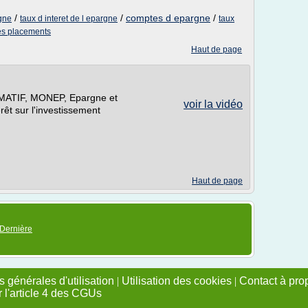
/
/
comptes d epargne
/
rgne
taux d interet de l epargne
taux
des placements
Haut de page
 MATIF, MONEP, Epargne et
voir la vidéo
rêt sur l'investissement
Haut de page
Dernière
 générales d'utilisation
|
Utilisation des cookies
|
Contact à pro
r l'article 4 des CGUs