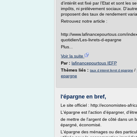
d’intérêt est fixé par l’Etat et sont les
impôts, ni prélèvement sociaux. D’autr
proposent des taux de rendement varia
Retrouvez notre article :
http://www.lafinancepourtous.com/inde
quotidien/Les-livrets-d-epargne
Plus...
Voir la suite
Par :
lafinancepourtous IEFP
Thèmes liés :
/
taux d interet livret d epargne
epargne
l'épargne en bref,
Le site officiel : http://economistes-afr
L'épargne est l'action d’épargner, d'ê
de mettre de l'argent de côté dans un bu
épargné, économisé.
L'épargne des ménages ou des particulie