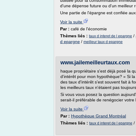
utilisée pour la consommation immédiat
d'une dépense future ou d'un meilleur
Une partie de l'épargne est confiée aux.
Voir la suite
Par :
café de l'économie
Thèmes liés :
/
taux d interet de l epargne
d epargne
/
meilleur taux d epargne
www.jailemeilleurtaux.com
haque propriétaire s'est déjà posé la qu
d'intérêt pour mon hypothèque? » Si la 
des taux d'intérêt s'est souvent fait à 
les meilleurs taux n'étaient pas toujours
Si vous vous posez la question aujourd'
serait-il préférable de renégocier votr
Voir la suite
Par :
Hypothèque Grand Montréal
Thèmes liés :
/
taux d interet de l epargne