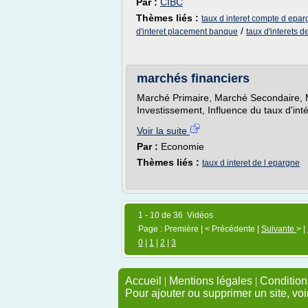
Par :
CIBC
Thèmes liés :
taux d interet compte d epa
/
d'interet placement banque
taux d'interets 
marchés financiers
Marché Primaire, Marché Secondaire,
Investissement, Influence du taux d'inté
Voir la suite
Par :
Economie
Thèmes liés :
taux d interet de l epargne
1 - 10 de 36 Vidéos
Page : Première | < Précédente |
Suivante
> |
0
|
1
|
2
|
3
Accueil
|
Mentions légales
|
Conditions
Pour ajouter ou supprimer un site, voi