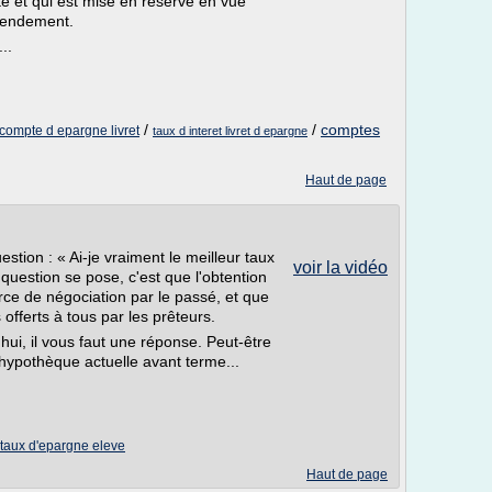
e et qui est mise en réserve en vue
 rendement.
..
/
/
comptes
compte d epargne livret
taux d interet livret d epargne
Haut de page
estion : « Ai-je vraiment le meilleur taux
voir la vidéo
question se pose, c'est que l'obtention
force de négociation par le passé, et que
 offerts à tous par les prêteurs.
hui, il vous faut une réponse. Peut-être
e hypothèque actuelle avant terme...
taux d'epargne eleve
Haut de page