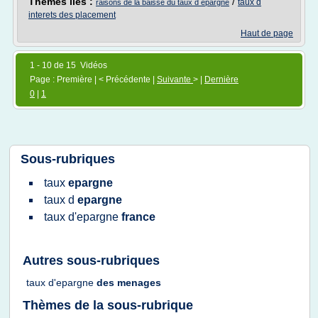
Thèmes liés :
/
taux d
raisons de la baisse du taux d epargne
interets des placement
Haut de page
1 - 10 de 15 Vidéos
Page : Première | < Précédente |
Suivante
> |
Dernière
0
|
1
Sous-rubriques
taux
epargne
taux
d
epargne
taux d'epargne
france
Autres sous-rubriques
taux d'epargne
des
menages
Thèmes de la sous-rubrique