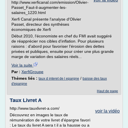
http://www.xerficanal.com/emission/Olivier-
Passet_Faut-il-augmenter-les-
salaires_1220.html
Xerfi Canal présente l'analyse d'Olivier
Passet, directeur des synthèses
économiques de Xerfi
Début 2010, l'économiste en chef du FMI avait suggéré
de réapprécier nos cibles d'inflation. Pour plusieurs
raisons : d'abord pour favoriser l'érosion des dettes
privées et publiques, ensuite pour créer une plus grande
marge de variation des salaires réels...
Voir la suite
Par :
XerfiGroupe
Thèmes liés :
/
taux d interet de l epargne
baisse des taux
d'epargne
Haut de page
Taux Livret A
http://www.tauxlivret-a.com/
voir la vidéo
Découvrez en images le taux de
rémunération de votre livret d'épargne favori
: Le taux du livret A sera t il a la hausse ou a