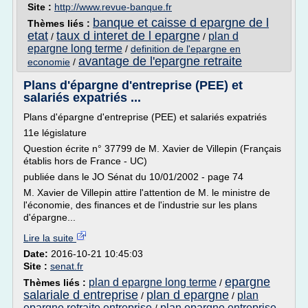
Site :
http://www.revue-banque.fr
banque et caisse d epargne de l
Thèmes liés :
etat
taux d interet de l epargne
plan d
/
/
epargne long terme
/
definition de l'epargne en
avantage de l'epargne retraite
economie
/
Plans d'épargne d'entreprise (PEE) et
salariés expatriés ...
Plans d'épargne d'entreprise (PEE) et salariés expatriés
11e législature
Question écrite n° 37799 de M. Xavier de Villepin (Français
établis hors de France - UC)
publiée dans le JO Sénat du 10/01/2002 - page 74
M. Xavier de Villepin attire l'attention de M. le ministre de
l'économie, des finances et de l'industrie sur les plans
d'épargne...
Lire la suite
Date:
2016-10-21 10:45:03
Site :
senat.fr
epargne
plan d epargne long terme
Thèmes liés :
/
salariale d entreprise
plan d epargne
plan
/
/
epargne retraite entreprise
plan epargne entreprise