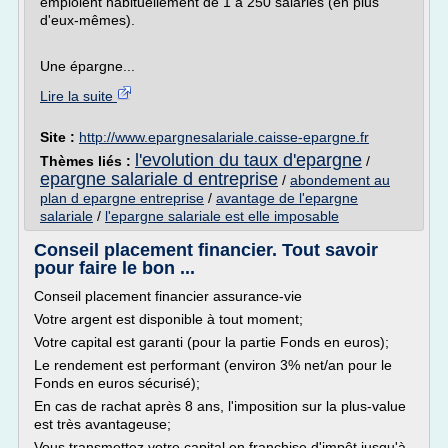
emploient habituellement de 1 à 250 salariés (en plus
d'eux-mêmes).
Une épargne...
Lire la suite
Site :
http://www.epargnesalariale.caisse-epargne.fr
l'evolution du taux d'epargne
Thèmes liés :
/
epargne salariale d entreprise
/
abondement au
plan d epargne entreprise
/
avantage de l'epargne
salariale
/
l'epargne salariale est elle imposable
Conseil placement financier. Tout savoir
pour faire le bon ...
Conseil placement financier assurance-vie
Votre argent est disponible à tout moment;
Votre capital est garanti (pour la partie Fonds en euros);
Le rendement est performant (environ 3% net/an pour le
Fonds en euros sécurisé);
En cas de rachat après 8 ans, l'imposition sur la plus-value
est très avantageuse;
Vous transmettez votre capital en franchise d'impôt jusqu'à