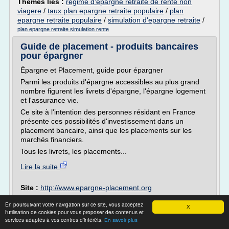
Thèmes liés :
regime d'epargne retraite de rente non
viagere
/
taux plan epargne retraite populaire
/
plan
epargne retraite populaire
/
simulation d'epargne retraite
/
plan epargne retraite simulation rente
Guide de placement - produits bancaires
pour épargner
Épargne et Placement, guide pour épargner
Parmi les produits d'épargne accessibles au plus grand
nombre figurent les livrets d'épargne, l'épargne logement
et l'assurance vie.
Ce site à l'intention des personnes résidant en France
présente ces possibilités d'investissement dans un
placement bancaire, ainsi que les placements sur les
marchés financiers.
Tous les livrets, les placements...
Lire la suite
Site :
http://www.epargne-placement.org
compte d'epargne sur livret
Thèmes liés :
/
livret d
En poursuivant votre navigation sur ce site, vous acceptez
compte d epargne
X
epargne populaire conditions
/
l'utilisation de cookies pour vous proposer des contenus et
livret
/
plafond d'un livret d'epargne populaire
/
livret d
services adaptés à vos centres d'intérêts.
En savoir plus
epargne populaire plafond