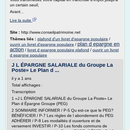
un certain seuil;
Avant...
Lire la suite
Site :
http://www.conseilpatrimoine.net
Thèmes liés :
plafond d'un livret d'epargne populaire
/
plan d epargne en
ouvrir un livret d'epargne populaire
/
action
/
livret d epargne populaire plafond
/
ouvrir un livret
d epargne populaire
J L ÉPARGNE SALARIALE du Groupe La
Poste» Le Plan d ...
il y a 1 ans
Total affichages :
Transcription
1 «J L ÉPARGNE SALARIALE du Groupe La Poste» Le
Plan d Épargne Groupe (PEG)
2 SOMMAIRE INFORMER / P-5 Qu est-ce que le PEG?
BÉNÉFICIER / P-7 Les règles de l abondement du PEG
ADHÉRER / P-8 Les modalités d ouverture et de
versement INVESTIR / P-10 Les fonds communs de