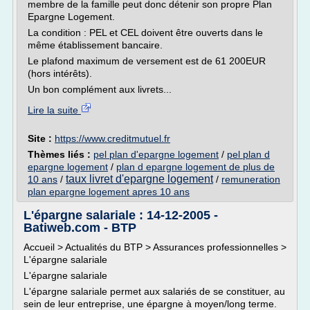
membre de la famille peut donc détenir son propre Plan
Epargne Logement.
La condition : PEL et CEL doivent être ouverts dans le
même établissement bancaire.
Le plafond maximum de versement est de 61 200EUR
(hors intérêts).
Un bon complément aux livrets...
Lire la suite
Site :
https://www.creditmutuel.fr
Thèmes liés :
pel plan d'epargne logement
/
pel plan d
epargne logement
/
plan d epargne logement de plus de
taux livret d'epargne logement
10 ans
/
/
remuneration
plan epargne logement apres 10 ans
L'épargne salariale : 14-12-2005 -
Batiweb.com - BTP
Accueil > Actualités du BTP > Assurances professionnelles >
L'épargne salariale
L'épargne salariale
L'épargne salariale permet aux salariés de se constituer, au
sein de leur entreprise, une épargne à moyen/long terme.