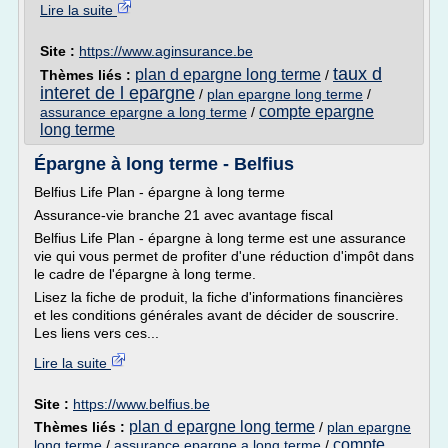
Lire la suite
Site :
https://www.aginsurance.be
taux d
plan d epargne long terme
Thèmes liés :
/
interet de l epargne
/
plan epargne long terme
/
compte epargne
assurance epargne a long terme
/
long terme
Épargne à long terme - Belfius
Belfius Life Plan - épargne à long terme
Assurance-vie branche 21 avec avantage fiscal
Belfius Life Plan - épargne à long terme est une assurance
vie qui vous permet de profiter d'une réduction d'impôt dans
le cadre de l'épargne à long terme.
Lisez la fiche de produit, la fiche d'informations financières
et les conditions générales avant de décider de souscrire.
Les liens vers ces...
Lire la suite
Site :
https://www.belfius.be
plan d epargne long terme
Thèmes liés :
/
plan epargne
compte
long terme
/
assurance epargne a long terme
/