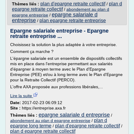
plan d'epargne retraite collectif
plan d
Thèmes liés :
/
epargne retraite collectif
/
abondement au plan d
epargne salariale d
epargne entreprise
/
entreprise
plan epargne retraite entreprise
/
Epargne salariale entreprise - Epargne
retraite entreprise ...
Choisissez la solution la plus adaptée à votre entreprise.
Comment ça marche ?
L'épargne salariale est un ensemble de dispositifs collectifs
mis en place dans l'entreprise permettant aux salariés
d'épargner à moyen terme avec le Plan d'Epargne
Entreprise (PEE) et/ou à long terme avec le Plan d'Epargne
pour la Retraite Collectif (PERCO).
L'offre AXA proposée aux professions libérales,...
Lire la suite
Date:
2017-02-23 06:09:12
Site :
https://entreprise.axa.fr
epargne salariale d entreprise
Thèmes liés :
/
plan d
abondement au plan d epargne entreprise
/
epargne long terme
plan d'epargne retraite collectif
/
/
plan d epargne retraite collectif