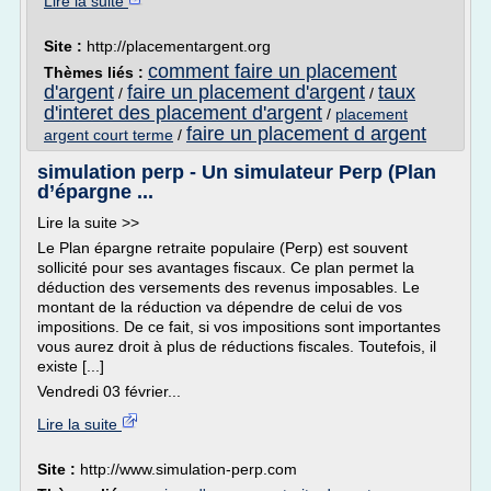
Lire la suite
Site :
http://placementargent.org
comment faire un placement
Thèmes liés :
d'argent
faire un placement d'argent
taux
/
/
d'interet des placement d'argent
/
placement
faire un placement d argent
argent court terme
/
simulation perp - Un simulateur Perp (Plan
d’épargne ...
Lire la suite >>
Le Plan épargne retraite populaire (Perp) est souvent
sollicité pour ses avantages fiscaux. Ce plan permet la
déduction des versements des revenus imposables. Le
montant de la réduction va dépendre de celui de vos
impositions. De ce fait, si vos impositions sont importantes
vous aurez droit à plus de réductions fiscales. Toutefois, il
existe [...]
Vendredi 03 février...
Lire la suite
Site :
http://www.simulation-perp.com