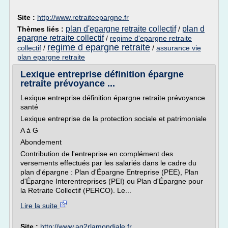
Site :
http://www.retraiteepargne.fr
plan d'epargne retraite collectif
plan d
Thèmes liés :
/
epargne retraite collectif
/
regime d'epargne retraite
regime d epargne retraite
collectif
/
/
assurance vie
plan epargne retraite
Lexique entreprise définition épargne
retraite prévoyance ...
Lexique entreprise définition épargne retraite prévoyance
santé
Lexique entreprise de la protection sociale et patrimoniale
A à G
Abondement
Contribution de l'entreprise en complément des
versements effectués par les salariés dans le cadre du
plan d'épargne : Plan d'Épargne Entreprise (PEE), Plan
d'Épargne Interentreprises (PEI) ou Plan d'Épargne pour
la Retraite Collectif (PERCO). Le...
Lire la suite
Site :
http://www.ag2rlamondiale.fr