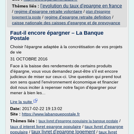
l'evolution du taux d'epargne en france
Thèmes liés :
/
regime d'epargne retraite volontaire
/
plan d'epargne
/
regime d'epargne retraite definition
/
logement la poste
caisse nationale des caisses d'epargne et de prevoyance
Faut-il encore épargner – La Banque
Postale
Choisir l'épargne adaptée à la concrétisation de vos projets
de vie
31 OCTOBRE 2016
Face à la baisse des rendements de certains produits
d'épargne, vous vous demandez peut-être s'il est encore
judicieux de miser sur ceux-ci. Une question qui prend tout
son sens quand l'environnement économique et financier
doit nous inciter à repenser notre façon d'épargner pour
mener à bien les...
Lire la suite
Date:
2017-02-22 19:13:02
Site :
https://www.labanquepostale.fr
Thèmes liés :
/
taux livret d'epargne populaire la banque postale
taux d interet livret epargne populaire
/
taux livret d'epargne
taux livret d'epargne logement
populaire
/
/
taux livret