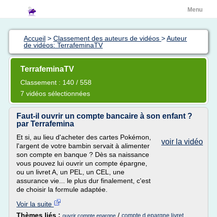
Menu
Accueil
>
Classement des auteurs de vidéos
>
Auteur
de vidéos: TerrafeminaTV
TerrafeminaTV
Classement : 140 / 558
7 vidéos sélectionnées
Faut-il ouvrir un compte bancaire à son enfant ?
par Terrafemina
Et si, au lieu d'acheter des cartes Pokémon,
voir la vidéo
l'argent de votre bambin servait à alimenter
son compte en banque ? Dès sa naissance
vous pouvez lui ouvrir un compte épargne,
ou un livret A, un PEL, un CEL, une
assurance vie... le plus dur finalement, c'est
de choisir la formule adaptée.
Voir la suite
Thèmes liés :
/
compte d epargne livret
ouvrir compte epargne