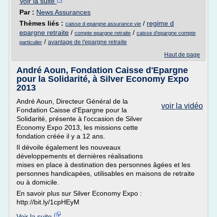
Voir la suite
Par :
News Assurances
Thèmes liés :
/
regime d
caisse d epargne assurance vie
epargne retraite
/
/
compte epargne retraite
caisse d'epargne compte
/
avantage de l'epargne retraite
particulier
Haut de page
André Aoun, Fondation Caisse d'Epargne
pour la Solidarité, à Silver Economy Expo
2013
André Aoun, Directeur Général de la
voir la vidéo
Fondation Caisse d'Epargne pour la
Solidarité, présente à l'occasion de Silver
Economy Expo 2013, les missions cette
fondation créée il y a 12 ans.
Il dévoile également les nouveaux
développements et dernières réalisations
mises en place à destination des personnes âgées et les
personnes handicapées, utilisables en maisons de retraite
ou à domicile.
En savoir plus sur Silver Economy Expo :
http://bit.ly/1cpHEyM
Voir la suite