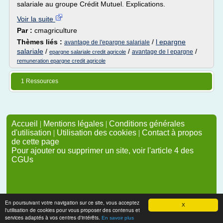
salariale au groupe Crédit Mutuel. Explications.
Voir la suite
Par :
cmagriculture
Thèmes liés :
/
l epargne
avantage de l'epargne salariale
salariale
/
/
/
avantage de l epargne
epargne salariale credit agricole
remuneration epargne credit agricole
1 Ressources
Accueil
|
Mentions légales
|
Conditions générales
d'utilisation
|
Utilisation des cookies
|
Contact à propos
de cette page
Pour ajouter ou supprimer un site, voir l'article 4 des
CGUs
En poursuivant votre navigation sur ce site, vous acceptez
X
l'utilisation de cookies pour vous proposer des contenus et
services adaptés à vos centres d'intérêts.
En savoir plus