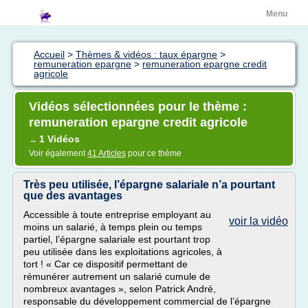
Menu
Accueil
>
Thèmes & vidéos : taux épargne
>
remuneration epargne
>
remuneration epargne credit
agricole
Vidéos sélectionnées pour le thème :
remuneration epargne credit agricole
1 Vidéos
→
Voir également
41 Articles
pour ce thème
Très peu utilisée, l’épargne salariale n’a pourtant
que des avantages
Accessible à toute entreprise employant au
voir la vidéo
moins un salarié, à temps plein ou temps
partiel, l’épargne salariale est pourtant trop
peu utilisée dans les exploitations agricoles, à
tort ! « Car ce dispositif permettant de
rémunérer autrement un salarié cumule de
nombreux avantages », selon Patrick André,
responsable du développement commercial de l’épargne