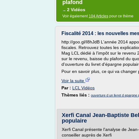
plafond
2 Vidéos
→
Voir également
104 Articles
pour ce thème
Fiscalité 2014 : les nouvelles me
http://goo.gl/I8hJdB L'année 2014 appo
fiscales. Retrouvez toutes les explicati
Mag LCL dédié à l'impôt sur le revenu 2
sur le revenu, baisse du plafond du quot
d'ouverture du livret d'épargne populai
Pour en savoir plus, ce qui va changer 
Voir la suite
Par :
LCL Vidéos
Thèmes liés :
ouverture d un livret d epargne 
Xerfi Canal Jean-Baptiste Bel
populaire
Xerfi Canal présente l'analyse de Jean-
conseiller auprès de Xerfi