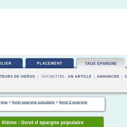
ILIER
PLACEMENT
TAUX EPARGNE
TEURS DE VIDÉOS
| SOUMETTRE :
UN ARTICLE
|
ANNONCER
|
rgne
>
livret epargne populaire
>
livret d epargne
 thème : livret d epargne populaire