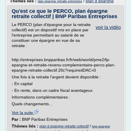
Thèmes liés :
/
plan d epargne
plan epargne retraite entreprise
Qu'est ce que le PERCO, plan épargne
retraite collectif | BNP Paribas Entreprises
Le PERCO (plan d'épargne pour la retraite
voir la vidéo
collectif) est un dispositif mis en place par
l'entreprise permettant au salarié de se
constituer une épargne en vue de sa
retraite :
http://entreprises.bnpparibas.fr/fr/web/world/pme2/fp-
epargne-et-retraite-revenu-complementaire-perco-plan-
epargne-retraite-collectif.20c?requiredDAC=0
Une fois à la retraite l'argent devient disponible :
- En capital
- En rente, dans un cadre fiscal avantageux.
Informations complémentaires :
Quels changements...
Voir la suite
Par :
BNP Paribas Entreprises
Thèmes liés :
/
plan d epargne retraite collectif
bnp epargne