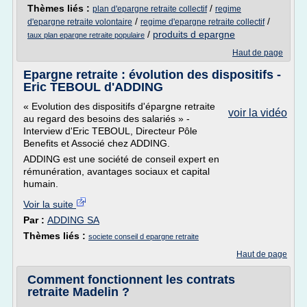
Thèmes liés :
/
plan d'epargne retraite collectif
regime
/
/
d'epargne retraite volontaire
regime d'epargne retraite collectif
/
produits d epargne
taux plan epargne retraite populaire
Haut de page
Epargne retraite : évolution des dispositifs -
Eric TEBOUL d'ADDING
« Evolution des dispositifs d'épargne retraite
voir la vidéo
au regard des besoins des salariés » -
Interview d'Eric TEBOUL, Directeur Pôle
Benefits et Associé chez ADDING.
ADDING est une société de conseil expert en
rémunération, avantages sociaux et capital
humain.
Voir la suite
Par :
ADDING SA
Thèmes liés :
societe conseil d epargne retraite
Haut de page
Comment fonctionnent les contrats
retraite Madelin ?