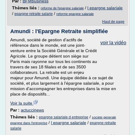
Par :
BFMbusiness
Thèmes liés :
/
l epargne salariale
reforme de l'epargne salariale
/
/
epargne retraite salarie
reforme epargne salariale
Haut de page
Amundi : l'Epargne Retraite simplifiée
Amundi, société de gestion d'actifs de
voir la vidéo
référence dans le monde, est une joint-
venture entre la Société Générale et le Crédit
Agricole. Le groupe détient son siège sur
Paris mais rayonne sur tous les continents au
travers de ses 18 filiales et de ses 3500
collaborateurs. La retraite est un enjeu
majeur pour Amundi. Une équipe dédiée à ce sujet de
société, et plus largement à l'épargne salariale, a pour
mission d'accompagner les entreprises dans la mise en
place de dispositifs...
Voir la suite
Par :
actuccinews
Thèmes liés :
/
epargne salariale d entreprise
societe generale
/
l epargne salariale
/
epargne retraite
epargne dans l'entreprise
salarie