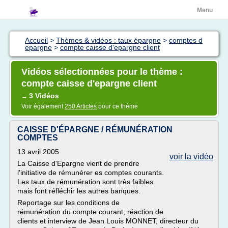
Menu
Accueil
>
Thèmes & vidéos : taux épargne
>
comptes d
epargne
>
compte caisse d'epargne client
Vidéos sélectionnées pour le thème :
compte caisse d'epargne client
3 Vidéos
→
Voir également
250 Articles
pour ce thème
CAISSE D'ÉPARGNE / RÉMUNÉRATION
COMPTES
13 avril 2005
voir la vidéo
La Caisse d'Epargne vient de prendre
l'initiative de rémunérer es comptes courants.
Les taux de rémunération sont très faibles
mais font réfléchir les autres banques.
Reportage sur les conditions de
rémunération du compte courant, réaction de
clients et interview de Jean Louis MONNET, directeur du