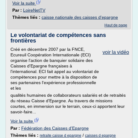
Voir la suite
Par :
LoireNetTV
Thèmes liés :
caisse nationale des caisses d'epargne
Haut de page
Le volontariat de compétences sans
frontières
Créé en décembre 2007 par la FNCE,
voir la vidéo
Ecureuil Coopération Internationale (ECI)
organise l'action de banquier solidaire des
Caisses d'Epargne françaises à
l'international. ECI fait appel au volontariat de
compétences pour mettre à la disposition de
ses partenaires l'expérience professionnelle
et les
qualités humaines de collaborateurs salariés et de retraités
du réseau Caisse d'Epargne. Au travers de missions
courtes, en immersion sur le terrain, ceux-ci apportent leur
savoir-faire...
Voir la suite
Par :
Fédération des Caisses d'Epargne
Thèmes liés :
/
retraite caisse d epargne
caisses d epargne