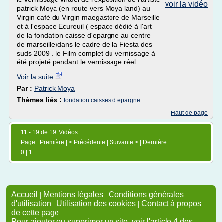
voir la vidéo
patrick Moya (en route vers Moya land) au
Virgin café du Virgin maegastore de Marseille
et à l'espace Ecureuil ( espace dédié à l'art
de la fondation caisse d'epargne au centre
de marseille)dans le cadre de la Fiesta des
suds 2009 . le Film complet du vernissage à
été projeté pendant le vernissage réel.
Voir la suite
Par :
Patrick Moya
Thèmes liés :
fondation caisses d epargne
Haut de page
11 - 19 de 19 Vidéos
Page :
Première
| <
Précédente
| Suivante > | Dernière
0
|
1
Accueil
|
Mentions légales
|
Conditions générales
d'utilisation
|
Utilisation des cookies
|
Contact à propos
de cette page
Pour ajouter ou supprimer un site, voir l'article 4 des