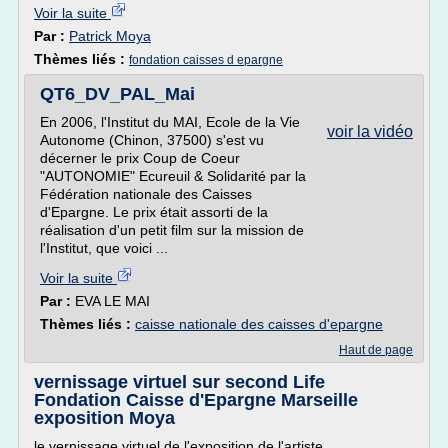
Voir la suite
Par :
Patrick Moya
Thèmes liés :
fondation caisses d epargne
QT6_DV_PAL_Mai
En 2006, l'Institut du MAI, Ecole de la Vie
voir la vidéo
Autonome (Chinon, 37500) s'est vu
décerner le prix Coup de Coeur
"AUTONOMIE" Ecureuil & Solidarité par la
Fédération nationale des Caisses
d'Epargne. Le prix était assorti de la
réalisation d'un petit film sur la mission de
l'Institut, que voici ...
Voir la suite
Par :
EVA LE MAI
Thèmes liés :
caisse nationale des caisses d'epargne
Haut de page
vernissage virtuel sur second Life
Fondation Caisse d'Epargne Marseille
exposition Moya
le vernissage virtuel de l'exposition de l'artiste