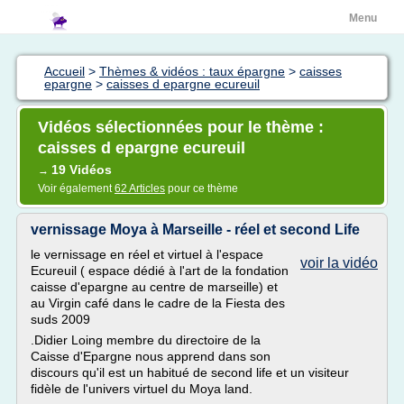
Menu
Accueil
>
Thèmes & vidéos : taux épargne
>
caisses
epargne
>
caisses d epargne ecureuil
Vidéos sélectionnées pour le thème :
caisses d epargne ecureuil
19 Vidéos
→
Voir également
62 Articles
pour ce thème
vernissage Moya à Marseille - réel et second Life
le vernissage en réel et virtuel à l'espace
voir la vidéo
Ecureuil ( espace dédié à l'art de la fondation
caisse d'epargne au centre de marseille) et
au Virgin café dans le cadre de la Fiesta des
suds 2009
.Didier Loing membre du directoire de la
Caisse d'Epargne nous apprend dans son
discours qu'il est un habitué de second life et un visiteur
fidèle de l'univers virtuel du Moya land.