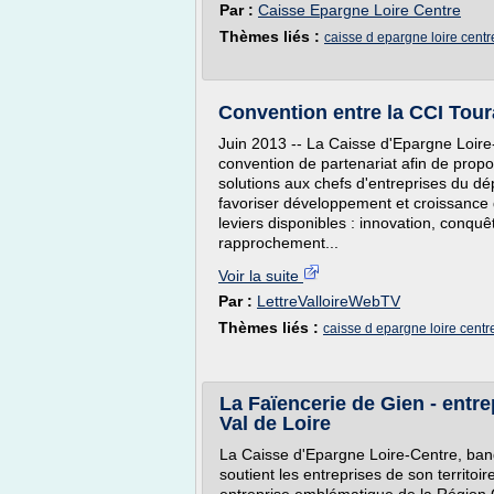
Par :
Caisse Epargne Loire Centre
Thèmes liés :
caisse d epargne loire centr
Convention entre la CCI Tour
Juin 2013 -- La Caisse d'Epargne Loire
convention de partenariat afin de prop
solutions aux chefs d'entreprises du dép
favoriser développement et croissance 
leviers disponibles : innovation, conq
rapprochement...
Voir la suite
Par :
LettreValloireWebTV
Thèmes liés :
caisse d epargne loire centr
La Faïencerie de Gien - entr
Val de Loire
La Caisse d'Epargne Loire-Centre, ba
soutient les entreprises de son territo