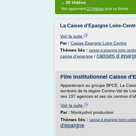
30 Vidéos
→
Voir également
22 Articles
pour ce thème
La Caisse d'Epargne Loire-Centr
Voir la suite
Par :
Caisse Epargne Loire Centre
Thèmes liés :
caisse d epargne loire centr
caisses d eparg
caisse d'epargne
/
Film institutionnel Caisse d'
Appartenant au groupe BPCE, La Caiss
territoire de la région Centre-Val de Lo
ses 197 agences et ses six centres d’af
Voir la suite
Par :
Monkyshot production
Thèmes liés :
caisse d epargne loire centr
d'epargne