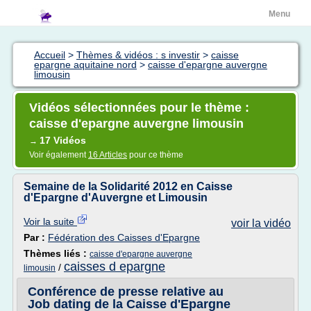
Menu
Accueil
>
Thèmes & vidéos : s investir
>
caisse
epargne aquitaine nord
>
caisse d'epargne auvergne
limousin
Vidéos sélectionnées pour le thème :
caisse d'epargne auvergne limousin
17 Vidéos
→
Voir également
16 Articles
pour ce thème
Semaine de la Solidarité 2012 en Caisse
d'Epargne d'Auvergne et Limousin
Voir la suite
voir la vidéo
Par :
Fédération des Caisses d'Epargne
Thèmes liés :
caisse d'epargne auvergne
caisses d epargne
/
limousin
Conférence de presse relative au
Job dating de la Caisse d'Epargne