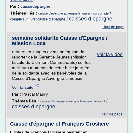
Par :
caissedepargne
Thèmes liés :
/
caisse d'epargne auvergne limousin mon compte
caisses d epargne
/
compte sur livret caisse d epargne
Haut de page
semaine solidarité Caisse d'Epargne /
Mission Loca
retours en images avec une équipe de
voir la vidéo
reporter de la Garantie Jeunes (Mission
Locale de Clermont Communauté) sur les
meilleurs moments de cette belle journée
de la solidarité avec les bénévoles de la
Caisse d'Epargne Auvergne Limousin
Voir la suite
Par :
Pascal Maury
Thèmes liés :
/
caisse d'epargne auvergne limousin clermont
caisses d epargne
Haut de page
Caisse d'épargne et François Grosliere
6 toiles de François Grosliere peintent en