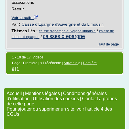
associations
Retour...
Voir la suite
Par :
Caisse d'Epargne d'Auvergne et du Limousin
Thèmes liés :
/
caisse d'epargne auvergne limousin
caisse de
caisses d epargne
/
retraite d epargne
Haut de page
1 - 10 de 17 Vidéos
Page : Première | < Précédente |
Suivante
> |
Dernière
0
|
1
Accueil
|
Mentions légales
|
Conditions générales
d'utilisation
|
Utilisation des cookies
|
Contact à propos
de cette page
Pour ajouter ou supprimer un site, voir l'article 4 des
CGUs