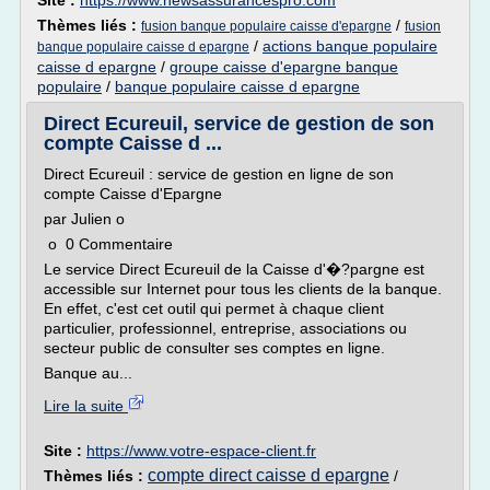
Site :
https://www.newsassurancespro.com
Thèmes liés :
/
fusion banque populaire caisse d'epargne
fusion
/
actions banque populaire
banque populaire caisse d epargne
caisse d epargne
/
groupe caisse d'epargne banque
populaire
/
banque populaire caisse d epargne
Direct Ecureuil, service de gestion de son
compte Caisse d ...
Direct Ecureuil : service de gestion en ligne de son
compte Caisse d'Epargne
par Julien o
o 0 Commentaire
Le service Direct Ecureuil de la Caisse d'�?pargne est
accessible sur Internet pour tous les clients de la banque.
En effet, c'est cet outil qui permet à chaque client
particulier, professionnel, entreprise, associations ou
secteur public de consulter ses comptes en ligne.
Banque au...
Lire la suite
Site :
https://www.votre-espace-client.fr
compte direct caisse d epargne
Thèmes liés :
/