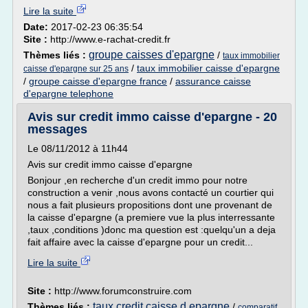
Lire la suite
Date:
2017-02-23 06:35:54
Site :
http://www.e-rachat-credit.fr
groupe caisses d'epargne
Thèmes liés :
/
taux immobilier
/
taux immobilier caisse d'epargne
caisse d'epargne sur 25 ans
/
groupe caisse d'epargne france
/
assurance caisse
d'epargne telephone
Avis sur credit immo caisse d'epargne - 20
messages
Le 08/11/2012 à 11h44
Avis sur credit immo caisse d'epargne
Bonjour ,en recherche d'un credit immo pour notre
construction a venir ,nous avons contacté un courtier qui
nous a fait plusieurs propositions dont une provenant de
la caisse d'epargne (a premiere vue la plus interressante
,taux ,conditions )donc ma question est :quelqu'un a deja
fait affaire avec la caisse d'epargne pour un credit...
Lire la suite
Site :
http://www.forumconstruire.com
taux credit caisse d epargne
Thèmes liés :
/
comparatif