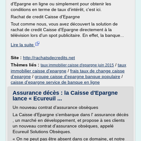
d'Epargne en ligne ou simplement pour obtenir les
conditions en terme de taux d'intérêt, c'est ici.
Rachat de credit Caisse d'Epargne
Tout comme nous, vous avez découvert la solution de
rachat de credit Caisse d'Epargne directement à la
télévision lors d'un spot publicitaire. En effet, la banque...
Lire la suite
Site :
http://rachatsdecredits.net
Thèmes liés :
/
taux
taux immobilier caisse d'epargne juin 2015
immobilier caisse d'epargne
/
frais taux de change caisse
d'epargne
/
groupe caisse d'epargne banque populaire
/
caisse d'epargne service de banque en ligne
Assurance décès : la Caisse d'Epargne
lance « Ecureuil ...
Un nouveau contrat d'assurance obsèques
La Caisse d'Epargne s'embarque dans l' assurance décès
, un marché en développement, et propose à ses clients
un nouveau contrat d'assurance obsèques, appelé
Ecureuil Solutions Obsèques.
« On ne peut pas être absent dans ce domaine, et notre