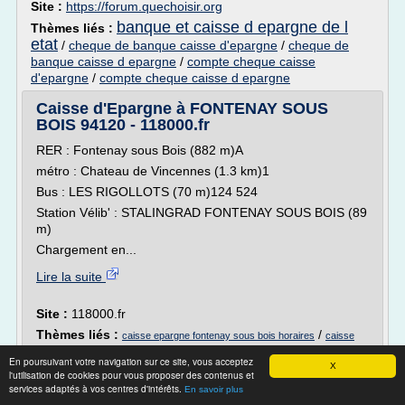
Site :
https://forum.quechoisir.org
banque et caisse d epargne de l
Thèmes liés :
etat
/
cheque de banque caisse d'epargne
/
cheque de
banque caisse d epargne
/
compte cheque caisse
d'epargne
/
compte cheque caisse d epargne
Caisse d'Epargne à FONTENAY SOUS
BOIS 94120 - 118000.fr
RER : Fontenay sous Bois (882 m)A
métro : Chateau de Vincennes (1.3 km)1
Bus : LES RIGOLLOTS (70 m)124 524
Station Vélib' : STALINGRAD FONTENAY SOUS BOIS (89
m)
Chargement en...
Lire la suite
Site :
118000.fr
Thèmes liés :
/
caisse epargne fontenay sous bois horaires
caisse
caisse d'epargne
caisses
/
/
epargne fontenay sous bois
En poursuivant votre navigation sur ce site, vous acceptez
d epargne
calcul d'epargne
X
/
l'utilisation de cookies pour vous proposer des contenus et
services adaptés à vos centres d'intérêts.
En savoir plus
Caisse d'épargne du personnel fédéral