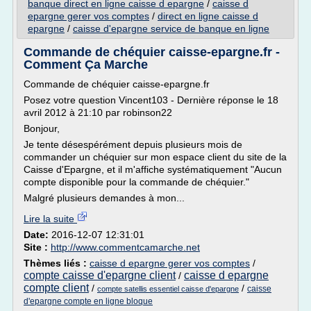
banque direct en ligne caisse d epargne
/
caisse d
epargne gerer vos comptes
/
direct en ligne caisse d
epargne
/
caisse d'epargne service de banque en ligne
Commande de chéquier caisse-epargne.fr -
Comment Ça Marche
Commande de chéquier caisse-epargne.fr
Posez votre question Vincent103 - Dernière réponse le 18
avril 2012 à 21:10 par robinson22
Bonjour,
Je tente désespérément depuis plusieurs mois de
commander un chéquier sur mon espace client du site de la
Caisse d'Epargne, et il m'affiche systématiquement "Aucun
compte disponible pour la commande de chéquier."
Malgré plusieurs demandes à mon...
Lire la suite
Date:
2016-12-07 12:31:01
Site :
http://www.commentcamarche.net
Thèmes liés :
caisse d epargne gerer vos comptes
/
compte caisse d'epargne client
caisse d epargne
/
compte client
/
/
caisse
compte satellis essentiel caisse d'epargne
d'epargne compte en ligne bloque