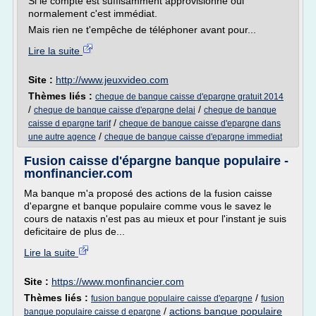
Si le compte est suffisamment approvisionné oui
normalement c'est immédiat.
Mais rien ne t'empêche de téléphoner avant pour...
Lire la suite
Site :
http://www.jeuxvideo.com
Thèmes liés :
cheque de banque caisse d'epargne gratuit 2014
/
/
cheque de banque caisse d'epargne delai
cheque de banque
/
caisse d epargne tarif
cheque de banque caisse d'epargne dans
/
une autre agence
cheque de banque caisse d'epargne immediat
Fusion caisse d'épargne banque populaire -
monfinancier.com
Ma banque m'a proposé des actions de la fusion caisse
d'epargne et banque populaire comme vous le savez le
cours de nataxis n'est pas au mieux et pour l'instant je suis
deficitaire de plus de...
Lire la suite
Site :
https://www.monfinancier.com
Thèmes liés :
/
fusion banque populaire caisse d'epargne
fusion
/
actions banque populaire
banque populaire caisse d epargne