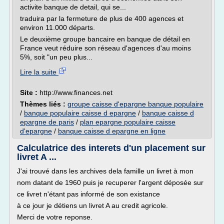
activite banque de detail, qui se...
traduira par la fermeture de plus de 400 agences et
environ 11.000 départs.
Le deuxième groupe bancaire en banque de détail en
France veut réduire son réseau d'agences d'au moins
5%, soit "un peu plus...
Lire la suite
Site :
http://www.finances.net
Thèmes liés :
groupe caisse d'epargne banque populaire
/
banque populaire caisse d epargne
/
banque caisse d
epargne de paris
/
plan epargne populaire caisse
d'epargne
/
banque caisse d epargne en ligne
Calculatrice des interets d'un placement sur
livret A ...
J'ai trouvé dans les archives dela famille un livret à mon
nom datant de 1960 puis je recuperer l'argent déposée sur
ce livret n'étant pas informé de son existance
à ce jour je détiens un livret A au credit agricole.
Merci de votre reponse.