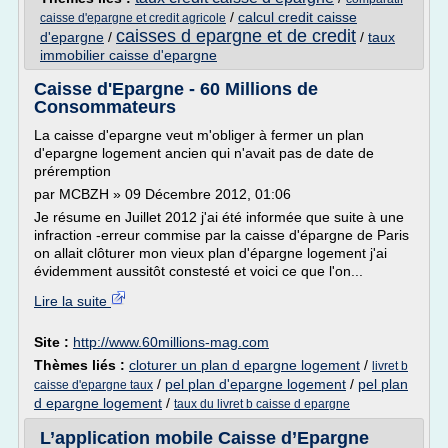
/
calcul credit caisse
caisse d'epargne et credit agricole
caisses d epargne et de credit
d'epargne
/
/
taux
immobilier caisse d'epargne
Caisse d'Epargne - 60 Millions de
Consommateurs
La caisse d'epargne veut m'obliger à fermer un plan
d'epargne logement ancien qui n'avait pas de date de
préremption
par MCBZH » 09 Décembre 2012, 01:06
Je résume en Juillet 2012 j'ai été informée que suite à une
infraction -erreur commise par la caisse d'épargne de Paris
on allait clôturer mon vieux plan d'épargne logement j'ai
évidemment aussitôt constesté et voici ce que l'on...
Lire la suite
Site :
http://www.60millions-mag.com
Thèmes liés :
cloturer un plan d epargne logement
/
livret b
/
pel plan d'epargne logement
/
pel plan
caisse d'epargne taux
d epargne logement
/
taux du livret b caisse d epargne
L’application mobile Caisse d’Epargne