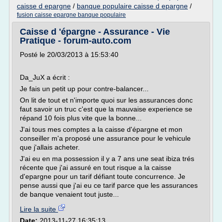
caisse d epargne
/
banque populaire caisse d epargne
/
fusion caisse epargne banque populaire
Caisse d 'épargne - Assurance - Vie
Pratique - forum-auto.com
Posté le 20/03/2013 à 15:53:40
Da_JuX a écrit :
Je fais un petit up pour contre-balancer...
On lit de tout et n'importe quoi sur les assurances donc
faut savoir un truc c'est que la mauvaise experience se
répand 10 fois plus vite que la bonne...
J'ai tous mes comptes a la caisse d'épargne et mon
conseiller m'a proposé une assurance pour le vehicule
que j'allais acheter.
J'ai eu en ma possession il y a 7 ans une seat ibiza trés
récente que j'ai assuré en tout risque a la caisse
d'epargne pour un tarif défiant toute concurrence. Je
pense aussi que j'ai eu ce tarif parce que les assurances
de banque venaient tout juste...
Lire la suite
Date:
2013-11-27 16:35:13