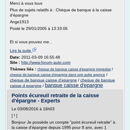
Merci à vous tous
Plus de sujets relatifs à : Chèque de banque à la caisse
d'épargne
Ange1913
Posté le 29/01/2005 à 13:33:06
Et si vous pouvez me...
Lire la suite
Date:
2011-03-09 16:55:48
Site :
http://www.forum-auto.com
Thèmes liés :
/
cheque de banque caisse d'epargne immediat
/
cheque de banque caisse d'epargne dans une autre agence
cheque de banque caisse d'epargne
/
cheque de banque
banque caisse d'epargne
caisse d epargne
/
Points écureuil retraite de la caisse
d'épargne - Experts
Le 03/08/2016 à 16h03
[ ! ]
Bonjour Je possède un compte "point écureuil retraite" à
la caisse d'épargne depuis 1995 pour 8 ans, avec 1