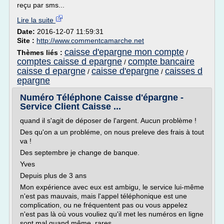
reçu par sms...
Lire la suite
Date:
2016-12-07 11:59:31
Site :
http://www.commentcamarche.net
caisse d'epargne mon compte
Thèmes liés :
/
comptes caisse d epargne
compte bancaire
/
caisse d epargne
caisse d'epargne
caisses d
/
/
epargne
Numéro Téléphone Caisse d'épargne -
Service Client Caisse ...
quand il s'agit de déposer de l'argent. Aucun problème !
Des qu'on a un probléme, on nous preleve des frais à tout
va !
Des septembre je change de banque.
Yves
Depuis plus de 3 ans
Mon expérience avec eux est ambigu, le service lui-même
n'est pas mauvais, mais l'appel téléphonique est une
complication, ou ne fréquentent pas ou vous appelez
n'est pas là où vous vouliez qu'il met les numéros en ligne
sont mal quand même..rares