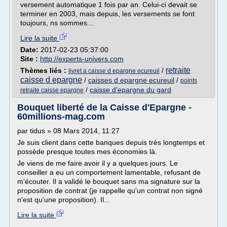
versement automatique 1 fois par an. Celui-ci devait se
terminer en 2003, mais depuis, les versements se font
toujours, ns sommes...
Lire la suite
Date:
2017-02-23 05:37:00
Site :
http://experts-univers.com
retraite
Thèmes liés :
/
livret a caisse d epargne ecureuil
caisse d epargne
/
caisses d epargne ecureuil
/
points
/
caisse d'epargne du gard
retraite caisse epargne
Bouquet liberté de la Caisse d'Epargne -
60millions-mag.com
par tidus » 08 Mars 2014, 11:27
Je suis client dans cette banques depuis très longtemps et
possède presque toutes mes économies là.
Je viens de me faire avoir il y a quelques jours. Le
conseiller a eu un comportement lamentable, refusant de
m'écouter. Il a validé le bouquet sans ma signature sur la
proposition de contrat (je rappelle qu'un contrat non signé
n'est qu'une proposition). Il...
Lire la suite