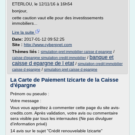
ETERLOU, le 12/11/16 à 16h54
bonjour,
cette caution vaut elle pour des investissements
immobiliers...
Lire la suite
Date:
2017-01-12 09:52:25
Site :
http://www.cyberpret.com
Thèmes liés :
/
simulation pret immobilier caisse d epargne
banque et
/
caisse d'epargne simulation credit immobilier
caisse d epargne de l etat
/
simulation credit immobilier
/
caisse d epargne
simulation pret caisse d epargne
La Carte de Paiement Izicarte de la Caisse
d'épargne
Prénom ou pseudo :
Votre message :
Vous vous apprêtez à commenter cette page du site avis-
credits.com. Après validation, votre avis ou commentaire
sera visible par tous les internautes (Ne pas divulguer
d'information privé)
14 avis sur le sujet "Crédit renouvelable Izicarte"