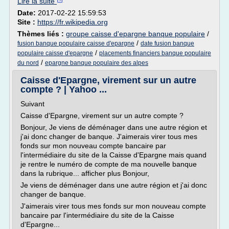
Lire la suite
Date:
2017-02-22 15:59:53
Site :
https://fr.wikipedia.org
Thèmes liés :
groupe caisse d'epargne banque populaire
/
/
fusion banque populaire caisse d'epargne
date fusion banque
/
populaire caisse d'epargne
placements financiers banque populaire
/
du nord
epargne banque populaire des alpes
Caisse d'Epargne, virement sur un autre
compte ? | Yahoo ...
Suivant
Caisse d'Epargne, virement sur un autre compte ?
Bonjour, Je viens de déménager dans une autre région et
j'ai donc changer de banque. J'aimerais virer tous mes
fonds sur mon nouveau compte bancaire par
l'intermédiaire du site de la Caisse d'Epargne mais quand
je rentre le numéro de compte de ma nouvelle banque
dans la rubrique... afficher plus Bonjour,
Je viens de déménager dans une autre région et j'ai donc
changer de banque.
J'aimerais virer tous mes fonds sur mon nouveau compte
bancaire par l'intermédiaire du site de la Caisse
d'Epargne...