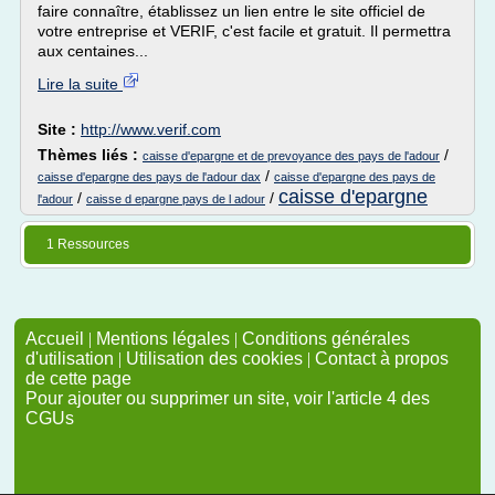
faire connaître, établissez un lien entre le site officiel de
votre entreprise et VERIF, c'est facile et gratuit. Il permettra
aux centaines...
Lire la suite
Site :
http://www.verif.com
Thèmes liés :
/
caisse d'epargne et de prevoyance des pays de l'adour
/
caisse d'epargne des pays de l'adour dax
caisse d'epargne des pays de
caisse d'epargne
/
/
l'adour
caisse d epargne pays de l adour
1 Ressources
Accueil
|
Mentions légales
|
Conditions générales
d'utilisation
|
Utilisation des cookies
|
Contact à propos
de cette page
Pour ajouter ou supprimer un site, voir l'article 4 des
CGUs