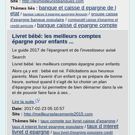
Site :
http://lesmeilleuresbanques.com
banque et caisse d epargne de l
Thèmes liés :
etat
/
/
groupe caisse
banque caisse d epargne auvergne limousin
d'epargne banque populaire
/
comparatif caisse d'epargne et
banque caisse d epargne compte
/
credit agricole
Livret bébé: les meilleurs comptes
épargne pour enfants ...
Le guide 2017 de l'épargnant et de l'investisseur avisé
Search
Livret bébé: les meilleurs comptes épargne pour enfants
Alors ça y est : bébé est né. Félicitations aux heureux
parents. Mais l'avenir d'un enfant ça se prépare de bonne
heure, surtout quand il s'agit de lui choisir un plan
d'épargne pour lui permettre de bien démarrer dans la vie
et de pouvoir faire face à ses...
Lire la suite
Date:
2017-02-23 05:10:57
Site :
http://meilleursplacements2015.com
Thèmes liés :
taux compte sur livret caisse d'epargne
/
taux d interet
taux d interet livret epargne populaire
/
livret d epargne
/
taux livret d'epargne populaire credit