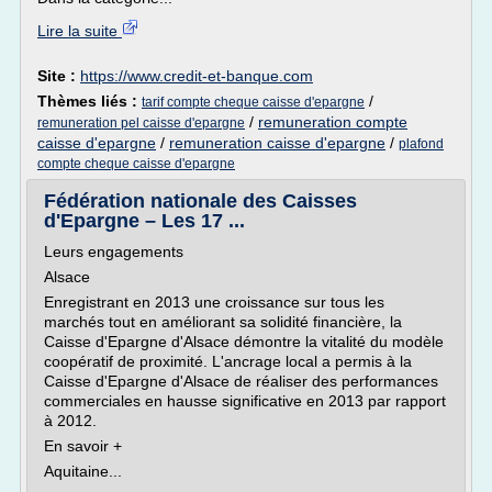
Lire la suite
Site :
https://www.credit-et-banque.com
Thèmes liés :
/
tarif compte cheque caisse d'epargne
/
remuneration compte
remuneration pel caisse d'epargne
caisse d'epargne
/
remuneration caisse d'epargne
/
plafond
compte cheque caisse d'epargne
Fédération nationale des Caisses
d'Epargne – Les 17 ...
Leurs engagements
Alsace
Enregistrant en 2013 une croissance sur tous les
marchés tout en améliorant sa solidité financière, la
Caisse d'Epargne d'Alsace démontre la vitalité du modèle
coopératif de proximité. L'ancrage local a permis à la
Caisse d'Epargne d'Alsace de réaliser des performances
commerciales en hausse significative en 2013 par rapport
à 2012.
En savoir +
Aquitaine...