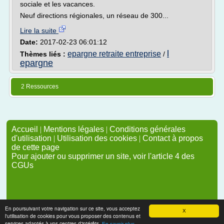
sociale et les vacances.
Neuf directions régionales, un réseau de 300...
Lire la suite
Date:
2017-02-23 06:01:12
l
epargne retraite entreprise
Thèmes liés :
/
epargne
2 Ressources
Accueil
|
Mentions légales
|
Conditions générales
d'utilisation
|
Utilisation des cookies
|
Contact à propos
de cette page
Pour ajouter ou supprimer un site, voir l'article 4 des
CGUs
En poursuivant votre navigation sur ce site, vous acceptez
X
l'utilisation de cookies pour vous proposer des contenus et
services adaptés à vos centres d'intérêts.
En savoir plus